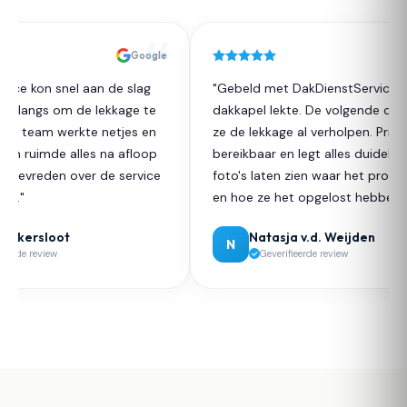
Google
ice kon snel aan de slag
"Gebeld met DakDienstService da
 langs om de lekkage te
dakkapel lekte. De volgende dag 
t team werkte netjes en
ze de lekkage al verholpen. Prima
en ruimde alles na afloop
bereikbaar en legt alles duidelijk u
r tevreden over de service
foto's laten zien waar het proble
t."
en hoe ze het opgelost hebben."
ikersloot
Natasja v.d. Weijden
N
erde review
Geverifieerde review