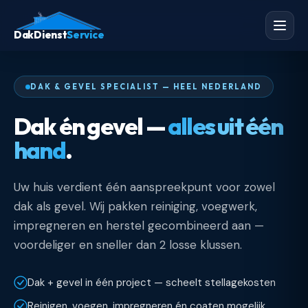
DakDienst
Service
DAK & GEVEL SPECIALIST — HEEL NEDERLAND
Dak én gevel —
alles uit één
hand
.
Uw huis verdient één aanspreekpunt voor zowel
dak als gevel. Wij pakken reiniging, voegwerk,
impregneren en herstel gecombineerd aan —
voordeliger en sneller dan 2 losse klussen.
Dak + gevel in één project — scheelt stellagekosten
Reinigen, voegen, impregneren én coaten mogelijk