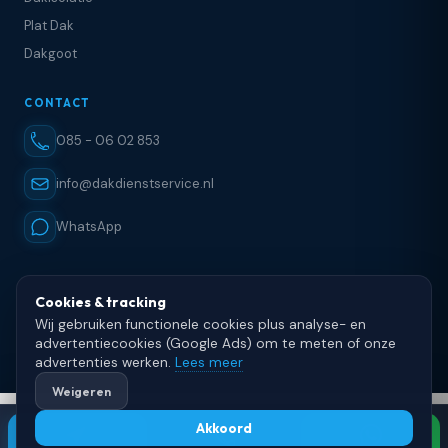
Plat Dak
Dakgoot
CONTACT
085 - 06 02 853
info@dakdienstservice.nl
WhatsApp
Cookies & tracking
Wij gebruiken functionele cookies plus analyse- en
© 2025 DakDienstService · Dakdekker in heel Nederland · KvK 80900488 ·
advertentiecookies (Google Ads) om te meten of onze
Website door
yoursystem.agency
Home
Diensten
Reviews
advertenties werken.
Lees meer
Weigeren
Akkoord