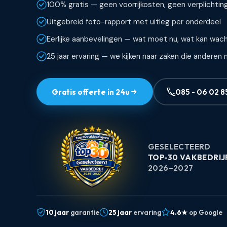
100% gratis — geen voorrijkosten, geen verplichtin
Uitgebreid foto-rapport met uitleg per onderdeel
Eerlijke aanbevelingen — wat moet nu, wat kan wac
25 jaar ervaring — we kijken naar zaken die anderen
Gratis offerte in 24u
085 - 06 02 8
GESELECTEERD
TOP-30 VAKBEDRIJ
2026–2027
10 jaar
garantie
25 jaar
ervaring
4.6★
op Google