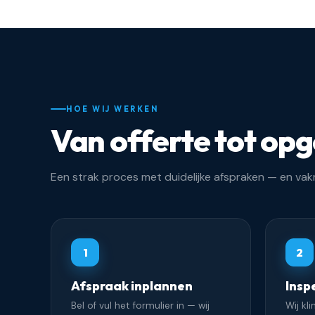
HOE WIJ WERKEN
Van offerte tot opg
Een strak proces met duidelijke afspraken — en va
1
2
Afspraak inplannen
Insp
Bel of vul het formulier in — wij
Wij kl