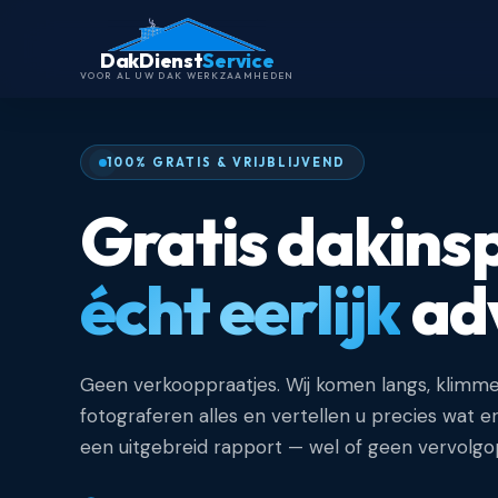
DakDienst
Service
VOOR AL UW DAK WERKZAAMHEDEN
100% GRATIS & VRIJBLIJVEND
Gratis dakins
écht eerlijk
adv
Geen verkooppraatjes. Wij komen langs, klimme
fotograferen alles en vertellen u precies wat er 
een uitgebreid rapport — wel of geen vervolgo