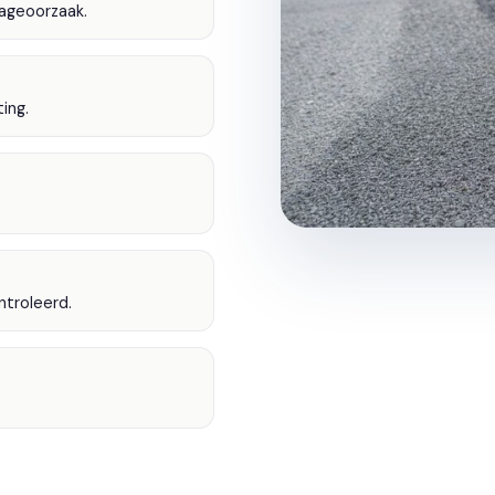
ageoorzaak.
ing.
ntroleerd.