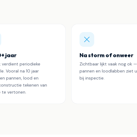
0+ jaar
Na storm of onweer
k verdient periodieke
Zichtbaar lijkt vaak nog ok —
e. Vooral na 10 jaar
pannen en loodlabben ziet 
en pannen, lood en
bij inspectie.
onstructie tekenen van
e te vertonen.