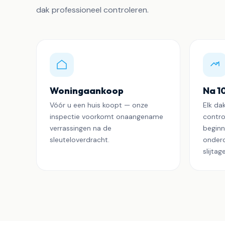
dak professioneel controleren.
Woningaankoop
Na 1
Vóór u een huis koopt — onze
Elk da
inspectie voorkomt onaangename
control
verrassingen na de
beginn
sleuteloverdracht.
onderc
slijtag