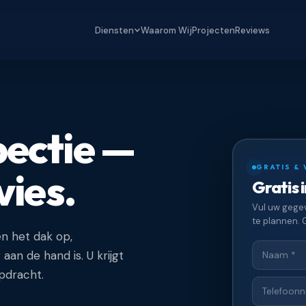
Diensten
Waarom Wij
Projecten
Reviews
pectie —
GRATIS & 
ies.
Gratis 
Vul uw gegev
te plannen. G
n het dak op,
aan de hand is. U krijgt
pdracht.