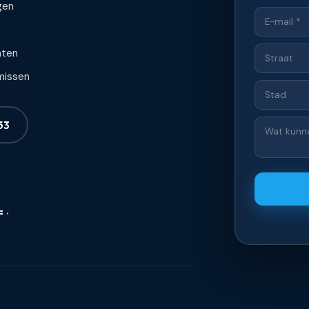
gen
hten
 missen
53
F
·