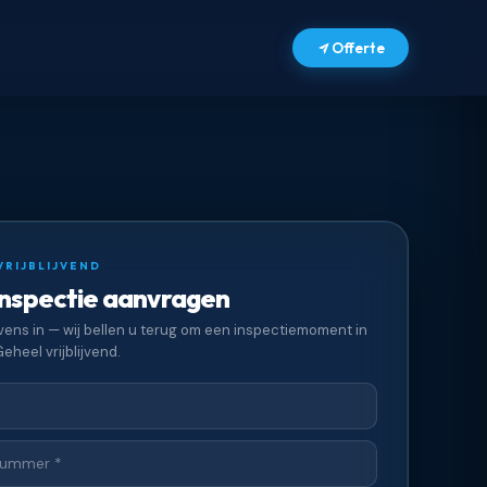
Offerte
VRIJBLIJVEND
inspectie aanvragen
ens in — wij bellen u terug om een inspectiemoment in
eheel vrijblijvend.