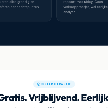
leren alles grondig en
rapport met uitleg. Geen
raferen aandachtspunten.
verkooppraatjes, wel eerlijke
analyse.
10 JAAR GARANTIE
Gratis. Vrijblijvend. Eerlijk