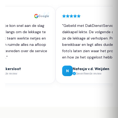
Google
ice kon snel aan de slag
"Gebeld met DakDienstService da
t langs om de lekkage te
dakkapel lekte. De volgende dag
et team werkte netjes en
ze de lekkage al verholpen. Prima
en ruimde alles na afloop
bereikbaar en legt alles duidelijk u
r tevreden over de service
foto's laten zien waar het proble
t."
en hoe ze het opgelost hebben."
uikersloot
Natasja v.d. Weijden
N
eerde review
Geverifieerde review