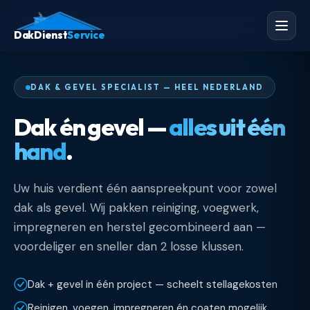
DakDienst
Service
DAK & GEVEL SPECIALIST — HEEL NEDERLAND
Dak én gevel —
alles uit één
hand
.
Uw huis verdient één aanspreekpunt voor zowel
dak als gevel. Wij pakken reiniging, voegwerk,
impregneren en herstel gecombineerd aan —
voordeliger en sneller dan 2 losse klussen.
Dak + gevel in één project — scheelt stellagekosten
Reinigen, voegen, impregneren én coaten mogelijk