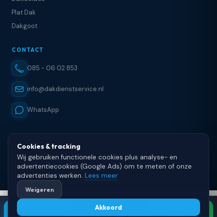
Plat Dak
Dakgoot
CONTACT
085 - 06 02 853
info@dakdienstservice.nl
WhatsApp
Cookies & tracking
Wij gebruiken functionele cookies plus analyse- en
© 2025 DakDienstService · Dakdekker in heel Nederland · KvK 80900488 ·
advertentiecookies (Google Ads) om te meten of onze
Website door
yoursystem.agency
Home
Diensten
Reviews
advertenties werken.
Lees meer
Weigeren
Akkoord