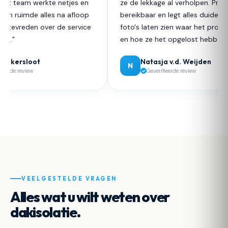
et team werkte netjes en
ze de lekkage al verholpen. Prima
en ruimde alles na afloop
bereikbaar en legt alles duidelijk u
r tevreden over de service
foto's laten zien waar het proble
t."
en hoe ze het opgelost hebben."
uikersloot
Natasja v.d. Weijden
N
eerde review
Geverifieerde review
VEELGESTELDE VRAGEN
Alles wat u wilt weten over
dakisolatie.