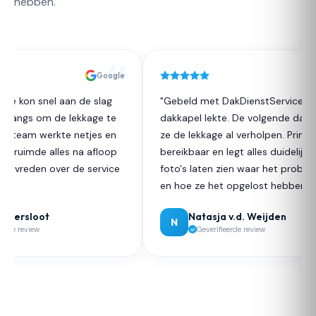
hebben.
Google
ce kon snel aan de slag
"Gebeld met DakDienstService daa
 langs om de lekkage te
dakkapel lekte. De volgende dag h
t team werkte netjes en
ze de lekkage al verholpen. Prima
n ruimde alles na afloop
bereikbaar en legt alles duidelijk ui
 tevreden over de service
foto's laten zien waar het problee
."
en hoe ze het opgelost hebben."
ikersloot
Natasja v.d. Weijden
N
rde review
Geverifieerde review