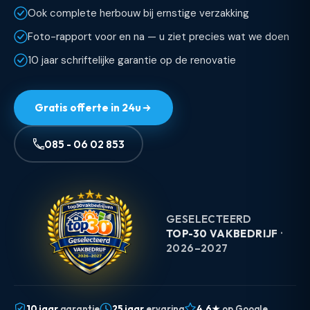
Ook complete herbouw bij ernstige verzakking
Foto-rapport voor en na — u ziet precies wat we doen
10 jaar schriftelijke garantie op de renovatie
Gratis offerte in 24u
085 - 06 02 853
GESELECTEERD
TOP-30 VAKBEDRIJF
·
2026–2027
10 jaar
garantie
25 jaar
ervaring
4.6★
op Google